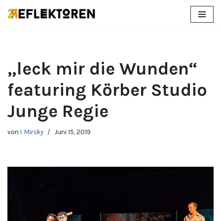
Zum
Inhalt
springen
„leck mir die Wunden“
featuring Körber Studio
Junge Regie
von
I. Mirsky
Juni 15, 2019