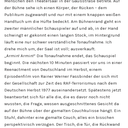
Menschen den Theatersaal in der Gaußstraße betrete. Auf
der Bühne sehe ich einen Körper, der Rücken – dem
Publikum zugewandt und nur mit einem knappen weißen
Handtuch um die Hüfte bedeckt. Am Bühnenrand geht ein
zweiter männlicher Schauspieler auf und ab, in der Hand
schwingt er gekonnt einen langen Stock, im Hintergrund
läuft eine nur schwer verständliche Tonaufnahme. Ich
drehe mich um, der Saal ist voll; ausverkauft.
„Armin! Armin!“ Die Tonaufnahme endet, das Schauspiel
beginnt. Die nächsten 10 Minuten passiert vor uns in einer
Reenactment von Deutschland im Herbst, einem
Episodenfilm von Rainer Werner Fassbinder der sich mit
der Gesellschaft zur Zeit des RAF-Terrorismus nach dem
Deutschen Herbst 1977 auseinandersetzt. Spätestens jetzt
beantwortet sich für alle die, die es davor noch nicht
wussten, die Frage, wessen ausgeschnittenes Gesicht da
auf der Bühne über der gemalten Couchkulisse hängt. Ein
Stuhl, dahinter eine gemalte Couch, alles ein bisschen
perspektivisch verzogen. Der Tisch, die Tür, die Rückwand